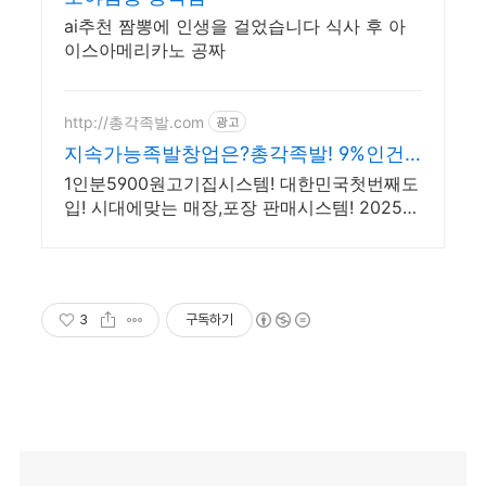
ai추천 짬뽕에 인생을 걸었습니다 식사 후 아
이스아메리카노 공짜
http://총각족발.com
광고
지속가능족발창업은?총각족발! 9%인건
비!
1인분5900원고기집시스템! 대한민국첫번째도
입! 시대에맞는 매장,포장 판매시스템! 2025년
브랜드!! 월 평균 매출!! 5500만원 달성!!
3
구독하기