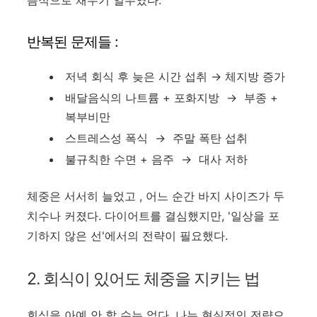
음식으로 채우기 일쑤였다.
반복된 문제들 :
저녁 회식 후 늦은 시간 섭취 → 체지방 증가
배달음식의 나트륨 + 포화지방
→
부종 +
복부비만
스트레스성 폭식
→
주말 폭탄 섭취
불규칙한 수면 + 음주
→
대사 저하
체중은 서서히 늘었고 , 어느 순간 바지 사이즈가 두
치수나 커졌다. 다이어트를 결심했지만, '일상을 포
기하지 않은 선'에서의 전략이 필요했다.
2. 회식이 있어도 체중을 지키는 법
회식을 아예 안 할 수는 없다. 나는 현실적인 전략으