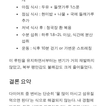
아침 식사 : 두유 + 들깻가루 1스푼
점심 식사 : 현미밥 + 나물 + 국에 들깨가루
추가
저녁 식사 후 : 청국장 환 복용
수분 섭취 : 하루 1.8~2L 이상, 식간에 분산
섭취
운동 : 식후 10분 걷기 or 가변운 스트레칭
이 루틴을 유지하면서부터는 변기가 거의 재발하지
않았고, 복부 팽만감도 불쾌감도 크게 줄어들었다.
결론 요약
다이어트 중 변비는 단순히 '물 많이 마시고 섬유질
먹으면 된다'는 식으로 해결되지 않는다. 내 경험에